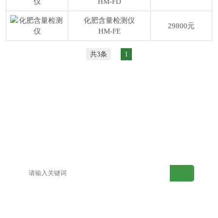
HM-FD
化肥含量检测仪
29800元
HM-FE
共3条
1
网站首页
产品中心
解决方案
案例展示
视频中心
新闻动态
关于午夜性视频
联系午夜性视频
APP
APP
网站地图
百度地图
产品目录
新型土壤检测仪
老型土壤检测仪